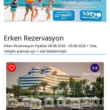
Giriş Tarihi
Çıkış Tarihi
Yetişkin
Çocuk
Erken Rezervasyon
Sadece Müsait Oteller
Erken Rezervasyon Fiyatları 08.08.2026 - 09.08.2026
1
Oda,
Yetişkin
araması için 1 otel listelenmiştir.
Otel Ara
5.0
Fena Değil