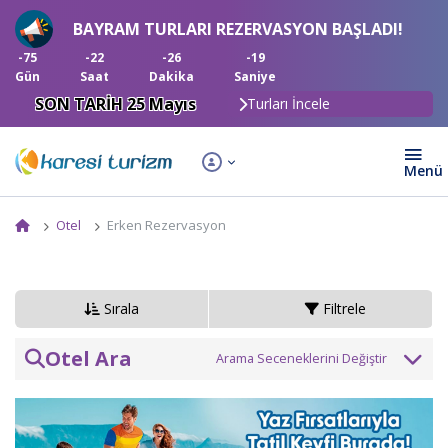
BAYRAM TURLARI REZERVASYON BAŞLADI!
-75
-22
-26
-19
Gün
Saat
Dakika
Saniye
SON TARİH 25 Mayıs
Turları İncele
Otel
Erken Rezervasyon
Sırala
Filtrele
Otel Ara
Otel veya bölge