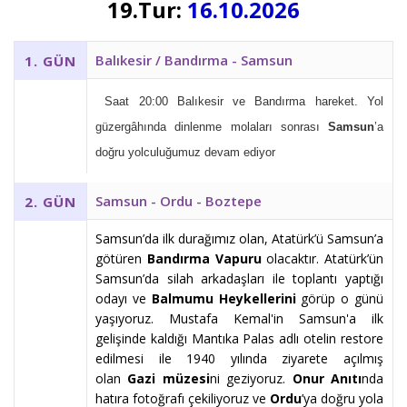
19.Tur:
16.10
.2026
Balıkesir / Bandırma - Samsun
1. GÜN
Saat 20:00 Balıkesir ve Bandırma hareket. Yol
güzergâhında dinlenme molaları sonrası
Samsun
’a
doğru yolculuğumuz devam ediyor
Samsun - Ordu - Boztepe
2. GÜN
Samsun’da ilk durağımız olan, Atatürk’ü Samsun’a
götüren
Bandırma Vapuru
olacaktır. Atatürk’ün
Samsun’da silah arkadaşları ile toplantı yaptığı
odayı ve
Balmumu Heykellerini
görüp o günü
yaşıyoruz. Mustafa Kemal'in Samsun'a ilk
gelişinde kaldığı Mantıka Palas adlı otelin restore
edilmesi ile 1940 yılında ziyarete açılmış
olan
Gazi müzesi
ni geziyoruz.
Onur Anıtı
nda
hatıra fotoğrafı çekiliyoruz ve
Ordu
’ya doğru yola