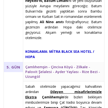
Heykeli'ni, Batum Limanı
’nı ve yeni oluşturulan
yüzüyle Avrupa meydanını göreceğiz. Batum
Bulvarı'nda gezinti yaptıktan sonra Bambu
ormanı ve Kurban Sait in romanından esinlenerek
yapılmış
Ali Nino anıtı
fotoğraflıyoruz. Batum
gezimizin ardından Hopa daki otelimize
geçiyoruz. Akşam yemeği ve konaklama
otelimizde.
KONAKLAMA: MİTRA BLACK SEA HOTEL /
HOPA
Çamlıhemşin - Çinciva Köyü - Zilkale -
5. GÜN
Palovit Şelalesi - Ayder Yaylası - Rize Bezi -
Uzungöl
Sabah otelimizde yapacağımız kahvaltının
ardından
Dileyen misafirlerimizle
Ekstra
Çamlıhemşin
’de bizleri bekleyen
minibüslerimize binip Çat Vadisi boyunca devam
ediyor ve
Şenyuva (ÇİNÇİVA)
Taş Köprüde