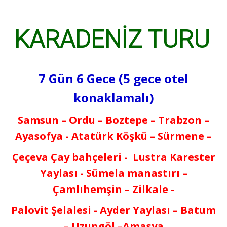
KARADENİZ TURU
Karadeniz
25.999
,00
TL
34.999
,00
TL
25.999
,00
TL
11.09.2026
Müsait
Turu
22.999
,00
TL
31.999
,00
TL
22.999
,00
TL
7 Gün 6 Gece (5 gece otel
konaklamalı)
Karadeniz
25.999
,00
TL
34.999
,00
TL
25.999
,00
TL
18.09.2026
Müsait
Turu
22.999
,00
TL
31.999
,00
TL
22.999
,00
TL
Samsun – Ordu – Boztepe – Trabzon –
Ayasofya - Atatürk Köşkü – Sürmene –
Çeçeva Çay bahçeleri - Lustra Karester
Karadeniz
25.999
,00
TL
34.999
,00
TL
25.999
,00
TL
25.09.2026
Sorunuz
Turu
22.999
,00
TL
31.999
,00
TL
22.999
,00
TL
Yaylası - Sümela manastırı –
Çamlıhemşin – Zilkale -
Palovit Şelalesi - Ayder Yaylası – Batum
Karadeniz
25.999
,00
TL
34.999
,00
TL
25.999
,00
TL
02.10.2026
Müsait
– Uzungöl –Amasya