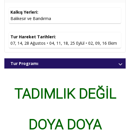
Kalkış Yerleri:
Karadeniz
25.999
,00
TL
34.999
,00
TL
25.999
,00
TL
07.08.2026
Sorunuz
Balıkesir ve Bandırma
Turu
22.999
,00
TL
31.999
,00
TL
22.999
,00
TL
Tur Hareket Tarihleri:
07, 14, 28 Ağustos • 04, 11, 18, 25 Eylül • 02, 09, 16 Ekim
Karadeniz
25.999
,00
TL
34.999
,00
TL
25.999
,00
TL
14.08.2026
Müsait
Turu
22.999
,00
TL
31.999
,00
TL
22.999
,00
TL
Tur Programı
Karadeniz
25.999
,00
TL
34.999
,00
TL
25.999
,00
TL
28.08.2026
Müsait
Turu
22.999
,00
TL
31.999
,00
TL
22.999
,00
TL
TADIMLIK DEĞİL
Karadeniz
25.999
,00
TL
34.999
,00
TL
25.999
,00
TL
DOYA DOYA
04.09.2026
Müsait
Turu
22.999
,00
TL
31.999
,00
TL
22.999
,00
TL